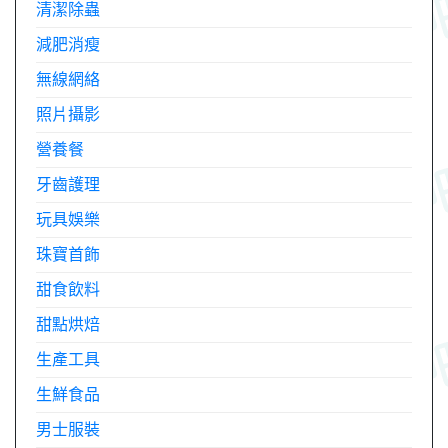
清潔除蟲
減肥消瘦
無線網絡
照片攝影
營養餐
牙齒護理
玩具娛樂
珠寶首飾
甜食飲料
甜點烘焙
生產工具
生鮮食品
男士服裝