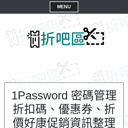
S
MENU
k
C
i
l
p
t
o
o
s
c
e
o
M
n
e
t
n
e
n
u
t
1Password 密碼管理
折扣碼、優惠券、折
價好康促銷資訊整理