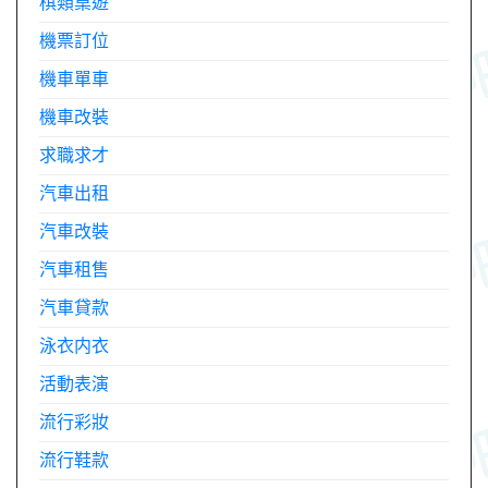
棋類桌遊
機票訂位
機車單車
機車改裝
求職求才
汽車出租
汽車改裝
汽車租售
汽車貸款
泳衣内衣
活動表演
流行彩妝
流行鞋款