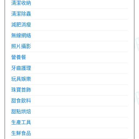
清潔收納
清潔除蟲
減肥消瘦
無線網絡
照片攝影
營養餐
牙齒護理
玩具娛樂
珠寶首飾
甜食飲料
甜點烘焙
生產工具
生鮮食品