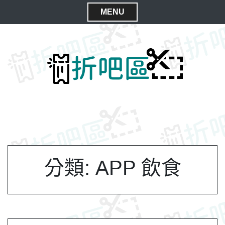
S
MENU
k
C
i
l
p
t
o
o
s
c
e
o
M
n
e
t
n
e
n
u
t
分類:
APP 飲食