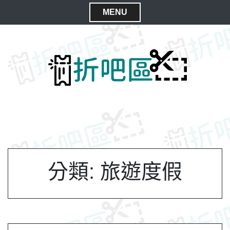
S
MENU
k
C
i
l
p
t
o
o
s
c
e
o
M
n
e
t
n
e
n
u
t
分類:
旅遊度假