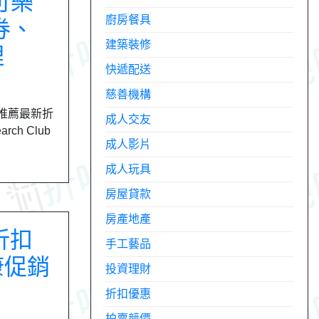
 可樂
廚房餐具
券、
建築裝修
理
快遞配送
慈善機構
人氣推薦最新折
成人交友
ch Club
成人影片
成人玩具
房屋貸款
房產地產
折扣
手工藝品
康促銷
投資理財
折扣優惠
拍賣競價