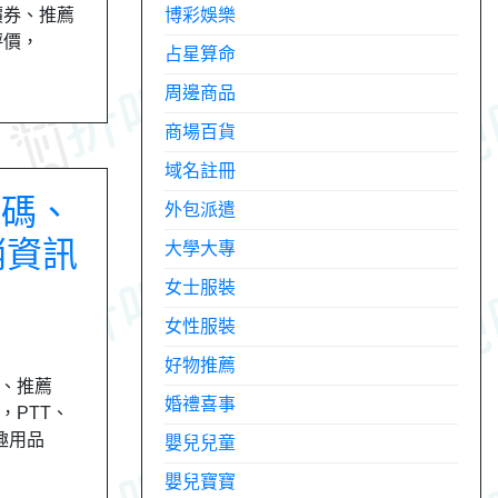
折價券、推薦
博彩娛樂
穴評價，
占星算命
周邊商品
商場百貨
域名註冊
扣碼、
外包派遣
銷資訊
大學大專
女士服裝
女性服裝
好物推薦
、推薦
婚禮喜事
，PTT、
情趣用品
嬰兒兒童
嬰兒寶寶