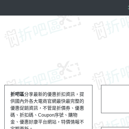
S
k
i
p
t
o
c
o
n
t
e
n
t
折吧區
分享最新的優惠折扣資訊，提
供國內外各大電商官網最快最完整的
優惠促銷資訊，不管是折價券、優惠
碼、折扣碼、Coupon序號、購物
金、優惠好康平台網站，特價情報不
定期更新。