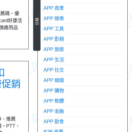
APP 商業
推薦碼、優
APP 娛樂
分類
ard好康活
性情趣用品
APP 工具
APP 影頻
APP 旅遊
APP 生活
扣
APP 社交
APP 繪圖
康促銷
APP 購物
APP 軟體
APP 金融
價券、推薦
APP 飲食
價，PTT、
B2B 商業