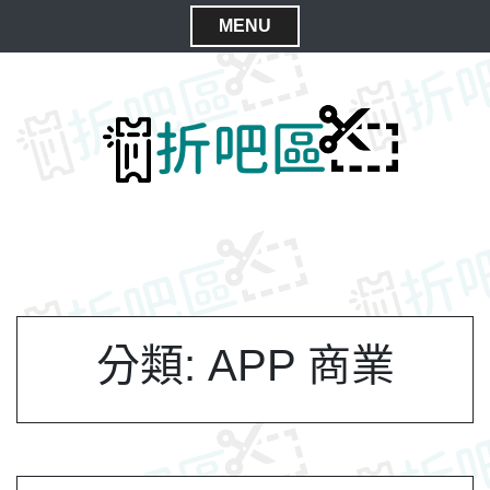
S
MENU
k
C
i
l
p
t
o
o
s
c
e
o
M
n
e
t
n
e
n
u
t
分類:
APP 商業