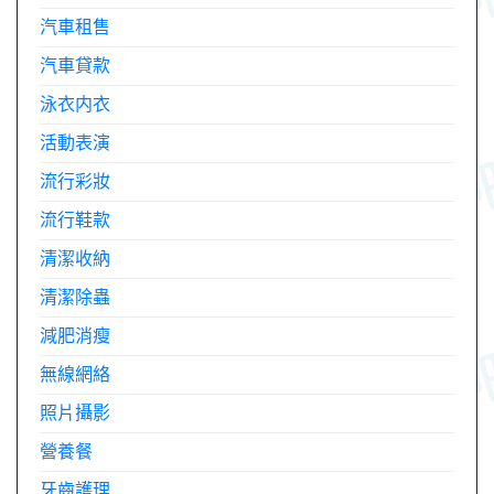
汽車租售
汽車貸款
泳衣内衣
活動表演
流行彩妝
流行鞋款
清潔收納
清潔除蟲
減肥消瘦
無線網絡
照片攝影
營養餐
牙齒護理