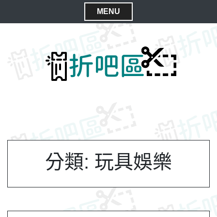
S
MENU
k
C
i
l
p
t
o
o
s
c
e
o
M
n
e
t
n
e
n
u
t
分類:
玩具娛樂