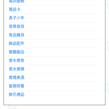
電訊服務
電話卡
青子少年
音樂音效
食品雜貨
飾品配件
餐廳飯店
香水香氛
香水香精
香煙美酒
髮類保養
鮮花禮品