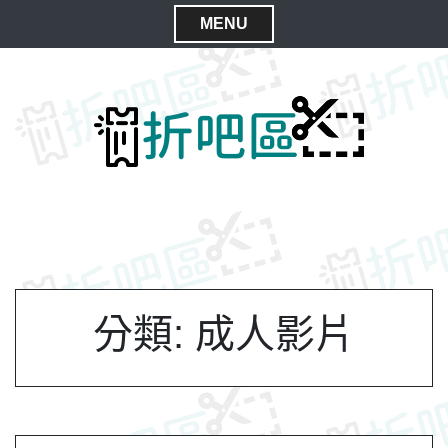
S
MENU
k
C
i
l
p
t
o
o
s
c
e
o
M
n
e
t
n
e
n
u
t
分類:
成人影片