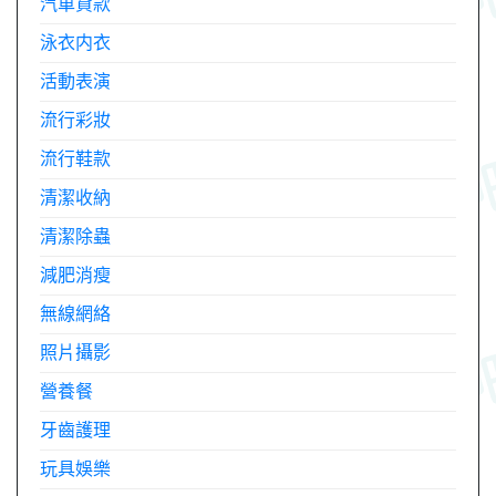
汽車貸款
泳衣内衣
活動表演
流行彩妝
流行鞋款
清潔收納
清潔除蟲
減肥消瘦
無線網絡
照片攝影
營養餐
牙齒護理
玩具娛樂