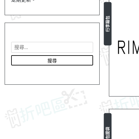
行李箱包
搜
尋
關
鍵
字
:
背包提袋