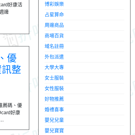
博彩娛樂
ard好康活
子週邊
占星算命
周邊商品
商場百貨
域名註冊
碼、優
外包派遣
資訊整
大學大專
女士服裝
女性服裝
好物推薦
、推薦碼、優
婚禮喜事
card好康
…
嬰兒兒童
嬰兒寶寶