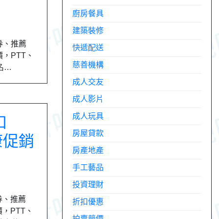
廚房餐具
建築裝修
價券、推薦
快遞配送
價，PTT、
慈善機構
名…
成人交友
成人影片
成人玩具
扣
房屋貸款
康促銷
房產地產
手工藝品
投資理財
券、推薦
折扣優惠
價，PTT、
拍賣競價