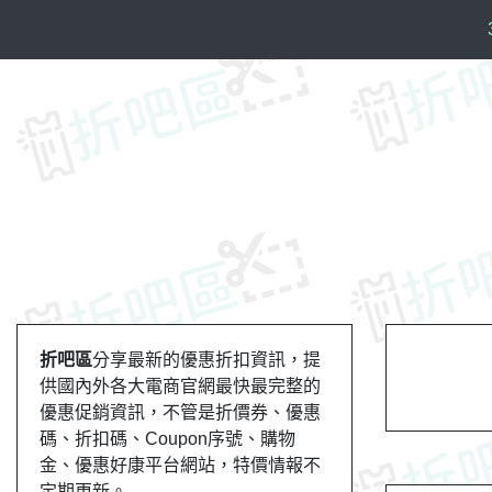
S
k
i
p
t
o
c
o
n
t
e
n
t
折吧區
分享最新的優惠折扣資訊，提
供國內外各大電商官網最快最完整的
優惠促銷資訊，不管是折價券、優惠
碼、折扣碼、Coupon序號、購物
金、優惠好康平台網站，特價情報不
定期更新。