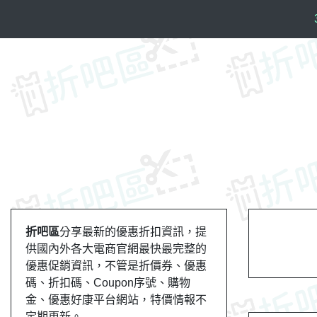
S
k
i
p
t
o
c
o
n
t
e
n
t
折吧區
分享最新的優惠折扣資訊，提
供國內外各大電商官網最快最完整的
優惠促銷資訊，不管是折價券、優惠
碼、折扣碼、Coupon序號、購物
金、優惠好康平台網站，特價情報不
定期更新。