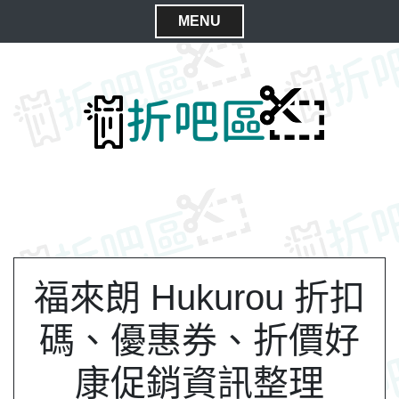
S
MENU
k
C
i
l
p
t
o
o
s
c
e
o
M
n
e
t
n
e
n
u
t
福來朗 Hukurou 折扣
碼、優惠券、折價好
康促銷資訊整理