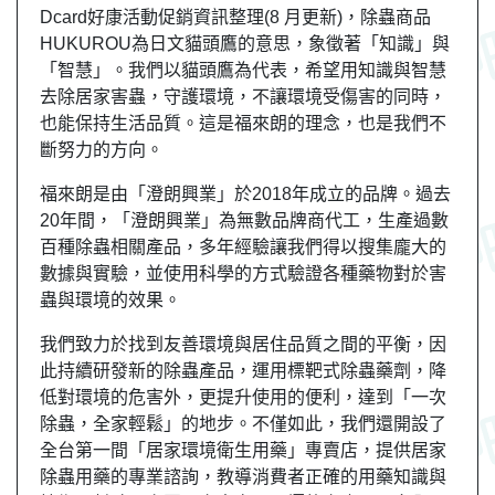
Dcard好康活動促銷資訊整理(8 月更新)，除蟲商品
HUKUROU為日文貓頭鷹的意思，象徵著「知識」與
「智慧」。我們以貓頭鷹為代表，希望用知識與智慧
去除居家害蟲，守護環境，不讓環境受傷害的同時，
也能保持生活品質。這是福來朗的理念，也是我們不
斷努力的方向。
福來朗是由「澄朗興業」於2018年成立的品牌。過去
20年間，「澄朗興業」為無數品牌商代工，生產過數
百種除蟲相關產品，多年經驗讓我們得以搜集龐大的
數據與實驗，並使用科學的方式驗證各種藥物對於害
蟲與環境的效果。
我們致力於找到友善環境與居住品質之間的平衡，因
此持續研發新的除蟲產品，運用標靶式除蟲藥劑，降
低對環境的危害外，更提升使用的便利，達到「一次
除蟲，全家輕鬆」的地步。不僅如此，我們還開設了
全台第一間「居家環境衛生用藥」專賣店，提供居家
除蟲用藥的專業諮詢，教導消費者正確的用藥知識與