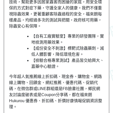
技術，幫助更多因居家蟲害而困擾的家庭，用安全環
保的方式對症下藥，守護全家人的健康。我們不僅重
視除蟲效果，更著重顧客除蟲過程的安全，福來朗每
樣產品，均經過多次的測試與把關，政府核可用藥，
除蟲安心有保障。
【自有工廠實驗室】專業的研發團隊，實
地檢測用藥效果。
【成份安全不刺激】標靶式除蟲藥劑，減
低人體影響，降低環境危害。
【檢驗合格專業測試】產品皆交給興大、
嘉藥中心驗證。
今年超人氣推薦線上折扣碼、現金券、購物金、網路
線上購物、回饋金、網紅推薦、優惠代碼、促銷代
碼，在微信群或LINE群組還是FB臉書社團，
鄉民
網
友
討論度破表或是Coupon分享碼，都在福來朗
Hukurou 優惠券、折扣碼、折價好康情報促銷資訊整
理。