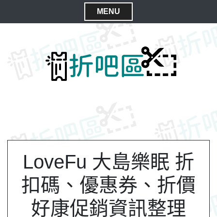
S
MENU
k
C
i
l
p
t
o
o
s
c
e
o
M
n
e
t
n
e
n
u
t
LoveFu 大島樂眠 折
扣碼、優惠券、折價
好康促銷資訊整理