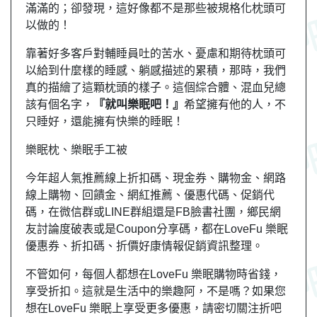
滿滿的；卻發現，這好像都不是那些被規格化枕頭可
以做的！
靠著好多客戶對輔睡員吐的苦水、憂慮和期待枕頭可
以給到什麼樣的睡感、躺感描述的累積，那時，我們
真的描繪了這顆枕頭的樣子。這個綜合體、混血兒總
該有個名字，
『就叫樂眠吧！』
希望擁有他的人，不
只睡好，還能擁有快樂的睡眠！
樂眠枕、樂眠手工被
今年超人氣推薦線上折扣碼、現金券、購物金、網路
線上購物、回饋金、網紅推薦、優惠代碼、促銷代
碼，在微信群或LINE群組還是FB臉書社團，
鄉民
網
友
討論度破表或是Coupon分享碼，都在LoveFu 樂眠
優惠券、折扣碼、折價好康情報促銷資訊整理。
不管如何，每個人都想在LoveFu 樂眠購物時省錢，
享受折扣。這就是生活中的樂趣阿，不是嗎？如果您
想在LoveFu 樂眠上享受更多優惠，請密切關注折吧