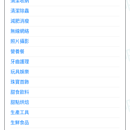
清潔收納
清潔除蟲
減肥消瘦
無線網絡
照片攝影
營養餐
牙齒護理
玩具娛樂
珠寶首飾
甜食飲料
甜點烘焙
生產工具
生鮮食品