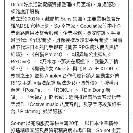
Dcard好康活動促銷資訊整理(8 月更新)，寬頻服務｜
網路應用服務
成立於2001年，隸屬於 Sony 集團，主要業務包含光
纖/ADSL 寬頻上網、So 幸福家、Good 頭家等中小企
業網路應用及整合服務、企業服務、資安防護、手機
遊戲代理/行銷/開發、肖像授權及娛樂平台開發。目前
旗下代理日本熱門手遊有《問答 RPG 魔法使與黑貓
維茲》、《白貓 Project》、《超異域公主連結☆
Re:Dive》、《乃木恋～那天在坂道下，我墜入了情
網～》、《機戰少女 Alice 》 與《 BLADE XLORD
眾劍之王》並與 Aniplex 合作代理行銷人氣動畫外傳
RPG 手遊《魔法紀錄 魔法少女小圓外傳》；授權肖
像有「PostPet」、「ROKU」、「Din Dong 癲
噹」、「大福君」IP 經紀；近期推出高品質客製化音
樂製作「Octave music 八度音創」及享樂時段預訂平
台「Picktime」娛樂服務。
So-net 以寬頻服務深耕台灣20年， 以日本企業精神
打造精緻客服及品質累積高度市場口碑，So-net 主要