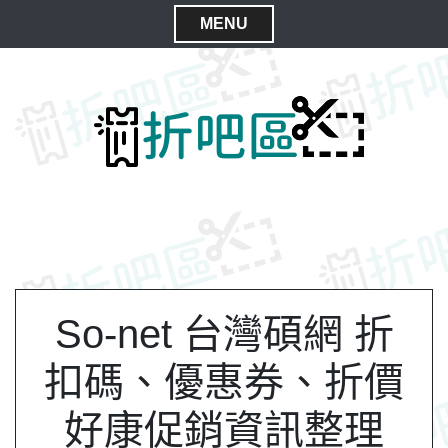
S
MENU
k
C
i
l
p
t
o
o
s
c
e
o
M
n
e
t
n
e
n
u
t
So-net 台灣碩網 折
扣碼、優惠券、折價
好康促銷資訊整理