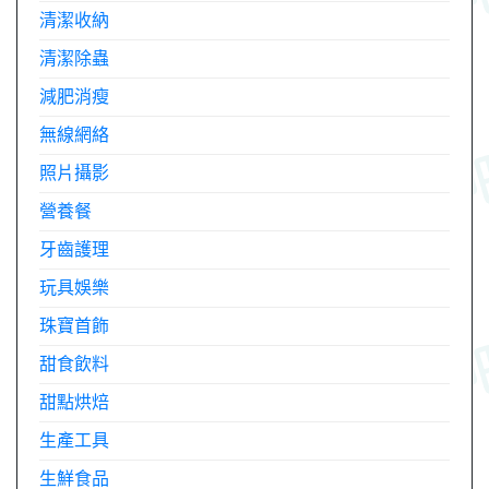
清潔收納
清潔除蟲
減肥消瘦
無線網絡
照片攝影
營養餐
牙齒護理
玩具娛樂
珠寶首飾
甜食飲料
甜點烘焙
生產工具
生鮮食品