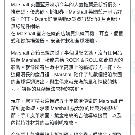
Marshall 英國藍牙喇叭今年的人氣推薦最新折價券、
推薦碼、優惠碼、折扣券、Marshall 英國藍牙喇叭評
價，PTT、Dcard好康活動促銷資訊整理(8 月更新)，
無線配件網站
在 Marshall 官方在線商店購買無線耳機，耳塞，便攜
式和智能揚聲器。 安全付款和全球運輸。
Marshall 音箱已經跨越了半個世紀之遙，沒有任何品
牌像 Marshall一樣能帶給 ROCK & ROLL 如此重大的
影響。就像所有生命中至高無上的藝術形式一樣，在
這段漫長的歲月裡，Marshall 陪伴了無數個搖滾樂團
的全球巡迴演出，與生俱來就充滿能量和神秘的魅
力， 讓你的耳朵無法忽視的美好。
現在，您可帶著這橫跨五十年搖滾傳奇的 Marshall 音
箱到處遨遊，承襲 Marshall 擴大器的經典外觀與細
節，手工皮革表面、鍍金格紋的吉他導線接頭，以及
內襯特殊材質的音箱喇叭格紋。
今年超人氣推薦線上折扣碼、現金券、購物金、網路