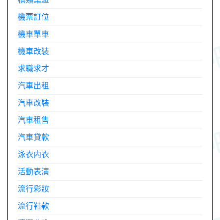
機票訂位
機車單車
機車改裝
求職求才
汽車出租
汽車改裝
汽車租售
汽車貸款
泳衣内衣
活動表演
流行彩妝
流行鞋款