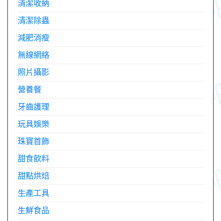
清潔收納
清潔除蟲
減肥消瘦
無線網絡
照片攝影
營養餐
牙齒護理
玩具娛樂
珠寶首飾
甜食飲料
甜點烘焙
生產工具
生鮮食品