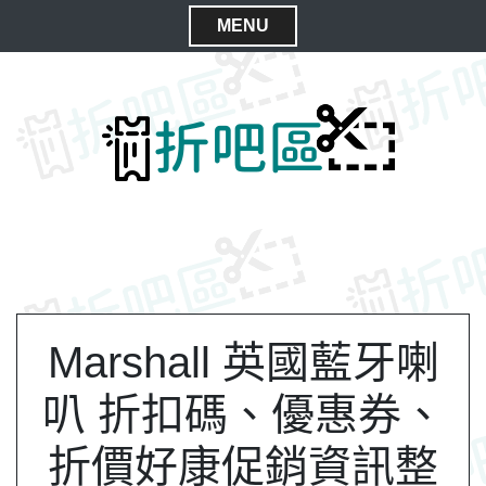
S
MENU
k
C
i
l
p
t
o
o
s
c
e
o
M
n
e
t
n
e
n
u
t
Marshall 英國藍牙喇
叭 折扣碼、優惠券、
折價好康促銷資訊整