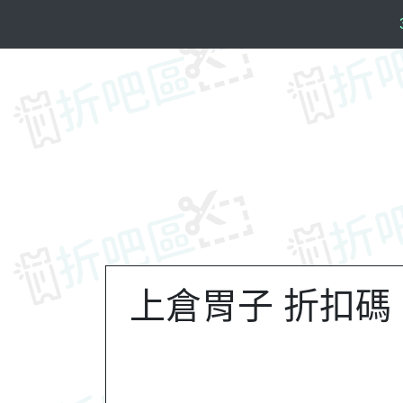
S
k
i
p
t
o
c
o
n
t
e
n
t
上倉胃子 折扣