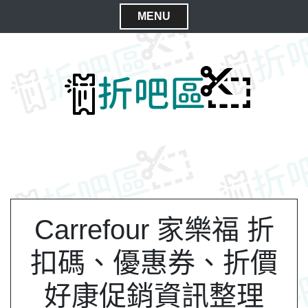
S
MENU
k
C
i
l
p
t
o
o
s
c
e
o
M
n
e
t
n
e
n
u
t
Carrefour 家樂福 折
扣碼、優惠券、折價
好康促銷資訊整理