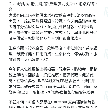
Dcard好康活動促銷資訊整理(8 月更新)，網路購物平
台
家樂福線上購物提供家樂福實體賣場約3萬多個品項
商品，一般訂單消費常溫、冷藏、冷凍商品滿800元
即可不分溫層免運費，並提供到貨付款、信用卡消
費、電子支付等多元的支付方式，台北與新北部分地
區提供當日配送服務及全台到店取貨服務。
生鮮冷藏、冷凍食品、飲料零食、米油沖泡、美妝護
理、母嬰保健、日用百貨、生活休閒、傢俱寢飾、服
飾鞋包、大小家電、3C。
今年超人氣推薦線上折扣碼、現金券、購物金、網路
線上購物、回饋金、網紅推薦、優惠代碼、促銷代
碼，在微信群或LINE群組還是FB臉書社團，
鄉民
網
友
討論度破表或是Coupon分享碼，都在Carrefour 家
樂福 優惠券、折扣碼、折價好康情報促銷資訊整理。
不管如何，每個人都想在Carrefour 家樂福購物時省
錢，享受折扣。這就是生活中的樂趣阿，不是嗎？如