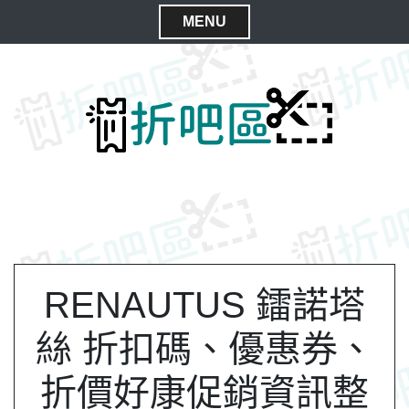
S
MENU
k
C
i
l
p
t
o
o
s
c
e
o
M
n
e
t
n
e
n
u
t
RENAUTUS 鐳諾塔
絲 折扣碼、優惠券、
折價好康促銷資訊整