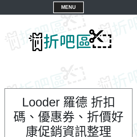
S
MENU
k
C
i
l
p
t
o
o
s
c
e
o
M
n
e
t
n
e
n
u
t
Looder 羅德 折扣
碼、優惠券、折價好
康促銷資訊整理