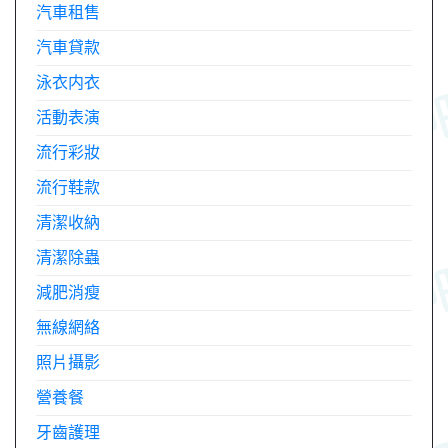
汽車租售
汽車貸款
泳衣内衣
活動表演
流行彩妝
流行鞋款
清潔收納
清潔除蟲
減肥消瘦
無線網絡
照片攝影
營養餐
牙齒護理