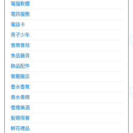
電腦軟體
電訊服務
電話卡
青子少年
音樂音效
食品雜貨
飾品配件
餐廳飯店
香水香氛
香水香精
香煙美酒
髮類保養
鮮花禮品