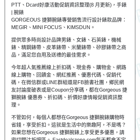
PTT、Dcard好康活動促銷資訊整理(8 月更新)，手錶
| 腕錶
GORGEOUS 捷獅腕錶專營銷售流行設計錶款品牌：
MEGIR、MINI FOCUS、KIMSDUN。
提供眾多時尚設計品牌男錶、女錶、石英錶，機械
錶、精鋼錶帶、皮革錶帶、米蘭錶帶、矽膠錶帶之商
品，滿足您自用及送禮的最佳需求。
今年超人氣推薦線上折扣碼、現金券、購物金、網路
線上購物、回饋金、網紅推薦、優惠代碼、促銷代
碼，在微信群或LINE群組還是FB臉書社團，
鄉民
網
友
討論度破表或是Coupon分享碼，都在Gorgeous 捷
獅腕錶 優惠券、折扣碼、折價好康情報促銷資訊整
理。
不管如何，每個人都想在Gorgeous 捷獅腕錶購物時
省錢，享受折扣。這就是生活中的樂趣阿，不是嗎？
如果您想在Gorgeous 捷獅腕錶上享受更多優惠，請
密切關注折吧區。 Fastdealszone.com每天都會不定