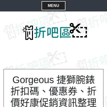
S
MENU
k
C
i
l
p
t
o
o
s
c
e
o
M
n
e
t
n
e
n
u
t
Gorgeous 捷獅腕錶
折扣碼、優惠券、折
價好康促銷資訊整理