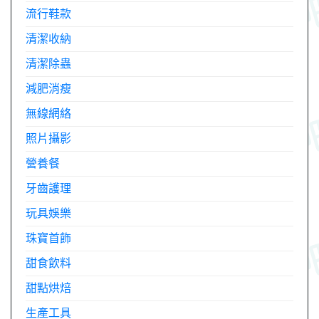
流行鞋款
清潔收納
清潔除蟲
減肥消瘦
無線網絡
照片攝影
營養餐
牙齒護理
玩具娛樂
珠寶首飾
甜食飲料
甜點烘焙
生產工具