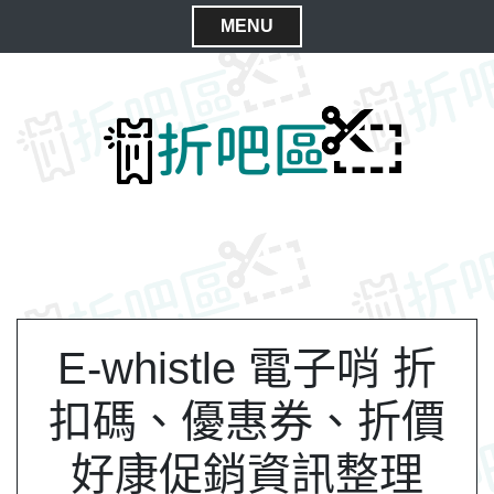
S
MENU
k
C
i
l
p
t
o
o
s
c
e
o
M
n
e
t
n
e
n
u
t
E-whistle 電子哨 折
扣碼、優惠券、折價
好康促銷資訊整理