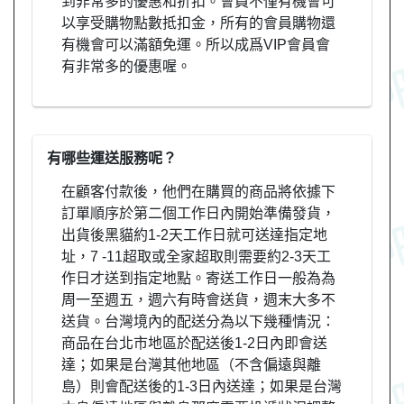
到非常多的優惠和折扣。會員不僅有機會可
以享受購物點數抵扣金，所有的會員購物還
有機會可以滿額免運。所以成爲VIP會員會
有非常多的優惠喔。
有哪些運送服務呢？
在顧客付款後，他們在購買的商品將依據下
訂單順序於第二個工作日內開始準備發貨，
出貨後黑貓約1-2天工作日就可送達指定地
址，7 -11超取或全家超取則需要約2-3天工
作日才送到指定地點。寄送工作日一般為為
周一至週五，週六有時會送貨，週末大多不
送貨。台灣境內的配送分為以下幾種情況：
商品在台北市地區於配送後1-2日內即會送
達；如果是台灣其他地區（不含偏遠與離
島）則會配送後的1-3日內送達；如果是台灣