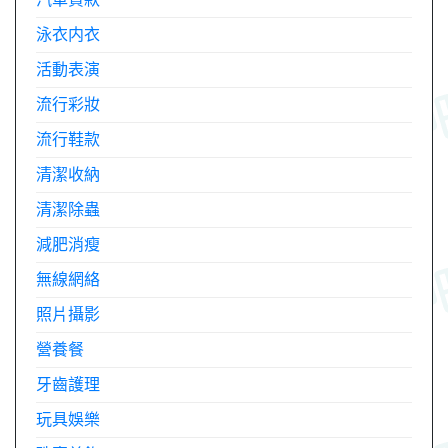
泳衣内衣
活動表演
流行彩妝
流行鞋款
清潔收納
清潔除蟲
減肥消瘦
無線網絡
照片攝影
營養餐
牙齒護理
玩具娛樂