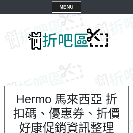
S
MENU
k
C
i
l
p
t
o
o
s
c
e
o
M
n
e
t
n
e
n
u
t
Hermo 馬來西亞 折
扣碼、優惠券、折價
好康促銷資訊整理