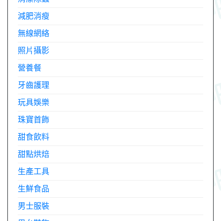
減肥消瘦
無線網絡
照片攝影
營養餐
牙齒護理
玩具娛樂
珠寶首飾
甜食飲料
甜點烘焙
生產工具
生鮮食品
男士服裝