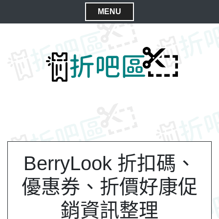
S
MENU
k
C
i
l
p
t
o
o
s
c
e
o
M
n
e
t
n
e
n
u
t
BerryLook 折扣碼、
優惠券、折價好康促
銷資訊整理