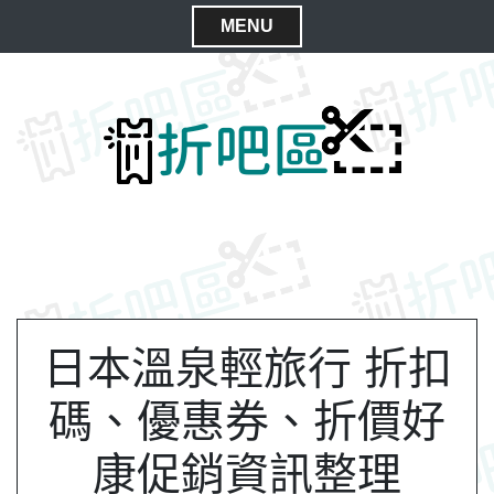
S
MENU
k
C
i
l
p
t
o
o
s
c
e
o
M
n
e
t
n
e
n
u
t
日本溫泉輕旅行 折扣
碼、優惠券、折價好
康促銷資訊整理