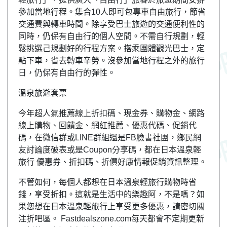
參加當地行程。集合10人即可包專車自由旅行，節省
交通費與轉車時間。除享受巴士旅遊的交通便利性的
同時，仍保有自由行的個人空間。不需自行規劃，輕
鬆挑選己規劃好的行程方案。搭乘團體觀光巴士，定
點下車，省去轉車辛勞。沒參加當地行程之外的旅行
日，仍保有自由行的彈性。
溫泉旅遊套票
今年超人氣推薦線上折扣碼、現金券、購物金、網路
線上購物、回饋金、網紅推薦、優惠代碼、促銷代
碼，在微信群或LINE群組還是FB臉書社團，
鄉民
網
友
討論度破表或是Coupon分享碼，都在日本溫泉輕
旅行 優惠券、折扣碼、折價好康情報促銷資訊整理。
不管如何，每個人都想在日本溫泉輕旅行購物時省
錢，享受折扣。這就是生活中的樂趣阿，不是嗎？如
果您想在日本溫泉輕旅行上享受更多優惠，請密切關
注折吧區。 Fastdealszone.com每天都會不定期更新