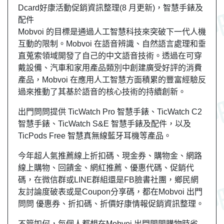
Dcard好康活動促銷資訊整理(8 月更新)，智慧手錶及
配件
Mobvoi 的目標是通過人工智慧科技來突破下一代人機
互動的限制。Mobvoi 在語音辨識、自然語言處理和垂
直蒐索領域開發了自己的中文語音技術。透過在可穿
戴設備、汽車和家用產品類別中創建廣受好評的消費
產品，Mobvoi 在應用人工智慧方面積累的豐富經驗反
過來推動了其基於語音的核心技術的持續創新。
出門問問提供 TicWatch Pro 智慧手錶、TicWatch C2
智慧手錶、TicWatch S&E 智慧手錶及配件，以及
TicPods Free 智慧真無線藍牙耳機等產品。
今年超人氣推薦線上折扣碼、現金券、購物金、網路
線上購物、回饋金、網紅推薦、優惠代碼、促銷代
碼，在微信群或LINE群組還是FB臉書社團，
鄉民
網
友
討論度破表或是Coupon分享碼，都在Mobvoi 出門
問問 優惠券、折扣碼、折價好康情報促銷資訊整理。
不管如何，每個人都想在Mobvoi 出門問問購物時省