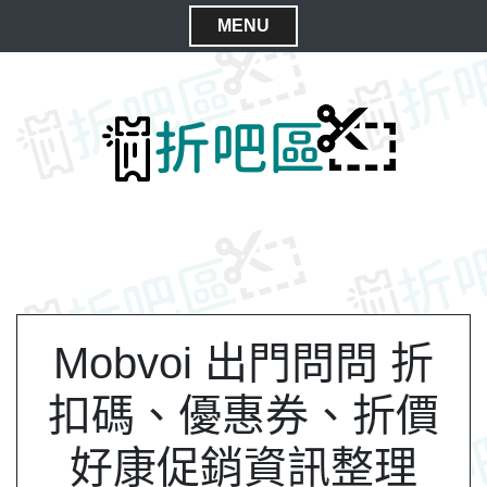
S
MENU
k
C
i
l
p
t
o
o
s
c
e
o
M
n
e
t
n
e
n
u
t
Mobvoi 出門問問 折
扣碼、優惠券、折價
好康促銷資訊整理