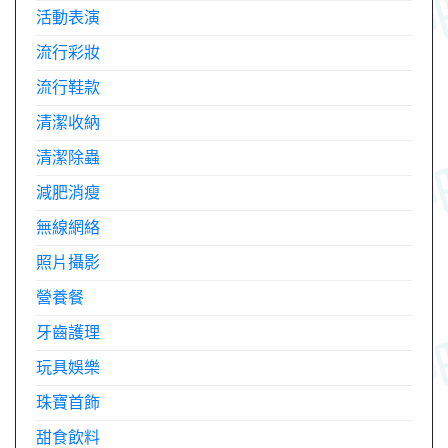
活動表演
流行彩妝
流行鞋款
清潔收納
清潔除蟲
減肥消瘦
無線網絡
照片攝影
營養餐
牙齒護理
玩具娛樂
珠寶首飾
甜食飲料