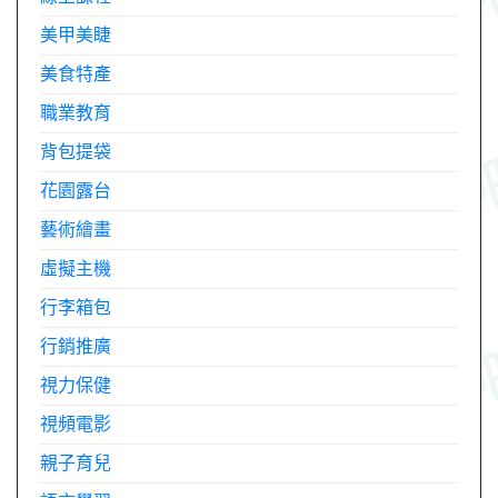
美甲美睫
美食特產
職業教育
背包提袋
花園露台
藝術繪畫
虛擬主機
行李箱包
行銷推廣
視力保健
視頻電影
親子育兒