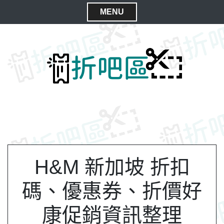
S
MENU
k
C
i
l
p
t
o
o
s
c
e
o
M
n
e
t
n
e
n
u
t
H&M 新加坡 折扣
碼、優惠券、折價好
康促銷資訊整理