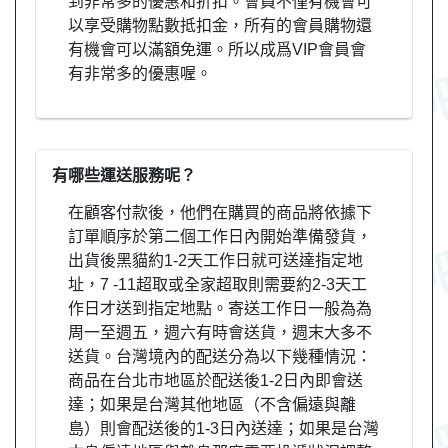
到非常多的優惠和折扣。會員不僅有機會可
以享受購物點數抵扣金，所有的會員購物還
有機會可以滿額免運。所以成爲VIP會員會
有非常多的優惠喔。
有哪些運送服務呢？
在顧客付款後，他們在購買的商品將依據下
訂單順序於第二個工作日內開始準備發貨，
出貨後黑貓約1-2天工作日就可送達指定地
址，7 -11超取或全家超取則需要約2-3天工
作日才送到指定地點。寄送工作日一般為為
周一至週五，週六有時會送貨，週末大多不
送貨。台灣境內的配送分為以下幾種情況：
商品在台北市地區於配送後1-2日內即會送
達；如果是台灣其他地區（不含偏遠與離
島）則會配送後的1-3日內送達；如果是台灣