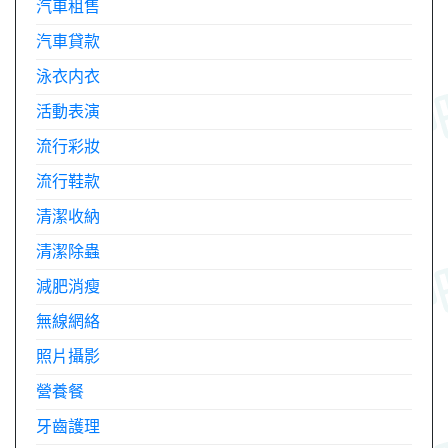
汽車租售
汽車貸款
泳衣内衣
活動表演
流行彩妝
流行鞋款
清潔收納
清潔除蟲
減肥消瘦
無線網絡
照片攝影
營養餐
牙齒護理