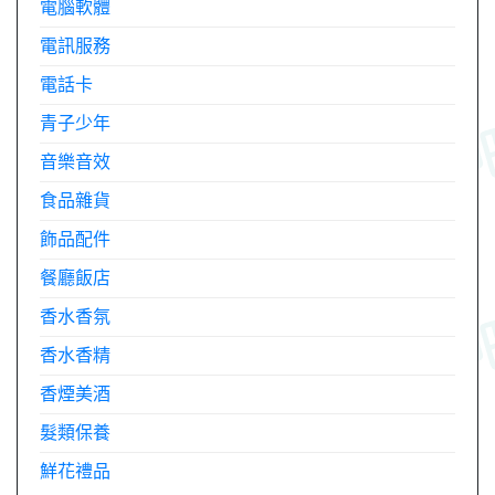
電腦軟體
電訊服務
電話卡
青子少年
音樂音效
食品雜貨
飾品配件
餐廳飯店
香水香氛
香水香精
香煙美酒
髮類保養
鮮花禮品