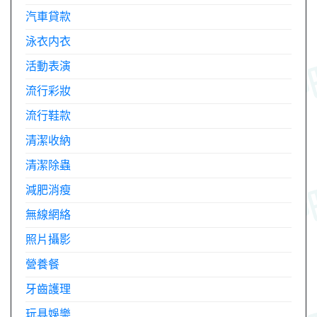
汽車貸款
泳衣内衣
活動表演
流行彩妝
流行鞋款
清潔收納
清潔除蟲
減肥消瘦
無線網絡
照片攝影
營養餐
牙齒護理
玩具娛樂