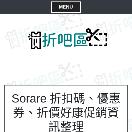
S
MENU
k
C
i
l
p
t
o
o
s
c
e
o
M
n
e
t
n
e
n
u
t
Sorare 折扣碼、優惠
券、折價好康促銷資
訊整理