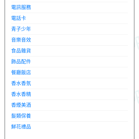
電訊服務
電話卡
青子少年
音樂音效
食品雜貨
飾品配件
餐廳飯店
香水香氛
香水香精
香煙美酒
髮類保養
鮮花禮品