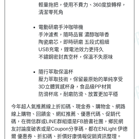
輕量拖把，使用不費力、360度旋轉桿，
清潔零死角
電動研磨手沖咖啡機
手沖濾煮，隨時品嘗 濃醇咖啡香
陶瓷磨芯，即時研磨 五段式粗細
USB充電，鋰電池效力更持久
不鏽鋼密封真空杯，保溫不失原味
隨行萃取保溫杯
壓力萃取技術，保留最原始的單純享受
3D立體質感杯身，食品級PP材質
防滑杯底，耐磨防滑、放置更加平穩
今年超人氣推薦線上折扣碼、現金券、購物金、網路
線上購物、回饋金、網紅推薦、優惠代碼、促銷代
碼，在微信群或LINE群組還是FB臉書社團，
鄉民
網
友
討論度破表或是Coupon分享碼，都在ENLight 伊德
爾 優惠券、折扣碼、折價好康情報促銷資訊整理。