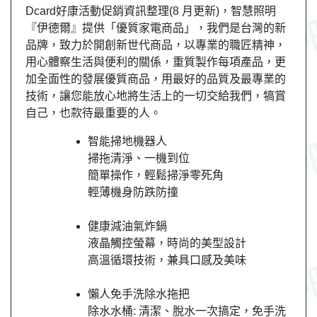
Dcard好康活動促銷資訊整理(8 月更新)，智慧照明
『伊德爾』提供「優質家電商品」，我們是台灣的新
品牌，致力於開創新世代商品，以專業的職匠精神，
用心體察生活與便利的關係，重質製作每項產品，更
加全面性的發展優質商品，用最好的品質及最專業的
技術，讓您能放心地將生活上的一切交給我們，犒賞
自己，也款待最重要的人。
智能掃地機器人
掃拖清淨、一機到位
簡單操作，輕鬆掃淨零死角
輕薄機身防跌防撞
健康減油氣炸鍋
液晶觸控螢幕，時尚的美型設計
高溫循環技術，兼具口感及美味
懶人免手洗除水拖把
除水水桶: 清潔、脫水一次搞定，免手洗