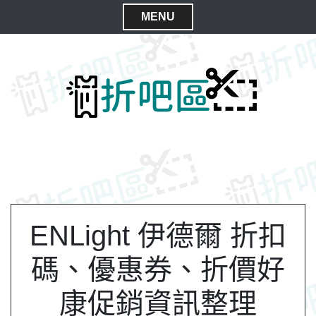
S
MENU
k
C
i
l
p
t
o
o
s
c
e
o
M
n
e
t
n
e
n
u
t
ENLight 伊德爾 折扣
碼、優惠券、折價好
康促銷資訊整理