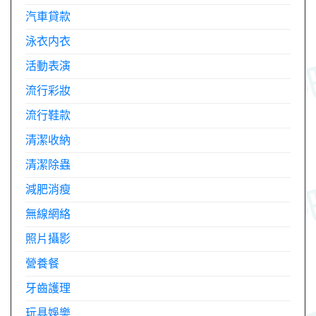
汽車貸款
泳衣内衣
活動表演
流行彩妝
流行鞋款
清潔收納
清潔除蟲
減肥消瘦
無線網絡
照片攝影
營養餐
牙齒護理
玩具娛樂