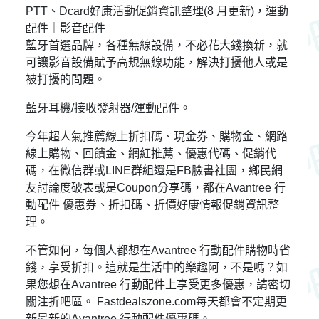
PTT、Dcard好康活動促銷資訊整理(8 月更新)，運動
配件｜影音配件
藍牙首選品牌，各種無線設備，不必花大錢換新，就
可讓影音設備賦予高規無線功能，解決打擾他人或是
被打擾的問題。
藍牙耳機/接收發射器/運動配件。
今年超人氣推薦線上折扣碼、現金券、購物金、網路
線上購物、回饋金、網紅推薦、優惠代碼、促銷代
碼，在微信群或LINE群組還是FB臉書社團，
鄉民
網
友
討論度破表或是Coupon分享碼，都在Avantree 行
動配件 優惠券、折扣碼、折價好康情報促銷資訊整
理。
不管如何，每個人都想在Avantree 行動配件購物時省
錢，享受折扣。這就是生活中的樂趣阿，不是嗎？如
果您想在Avantree 行動配件上享受更多優惠，請密切
關注折吧區。 Fastdealszone.com每天都會不定期更
新最新的Avantree 行動配件優惠碼。