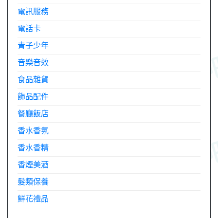
電訊服務
電話卡
青子少年
音樂音效
食品雜貨
飾品配件
餐廳飯店
香水香氛
香水香精
香煙美酒
髮類保養
鮮花禮品