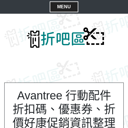
S
MENU
k
C
i
l
p
t
o
o
s
c
e
o
M
n
e
t
n
e
n
u
t
Avantree 行動配件
折扣碼、優惠券、折
價好康促銷資訊整理