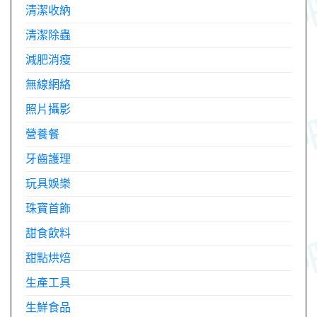
清潔收納
清潔除蟲
減肥消瘦
無線網絡
照片攝影
營養餐
牙齒護理
玩具娛樂
珠寶首飾
甜食飲料
甜點烘焙
生產工具
生鮮食品