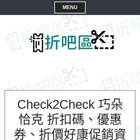
S
MENU
k
C
i
l
p
t
o
o
s
c
e
o
M
n
e
t
n
e
n
u
t
Check2Check 巧朵
恰克 折扣碼、優惠
券、折價好康促銷資