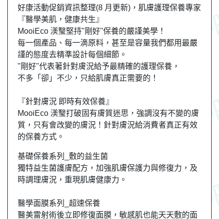
好康活動促銷資訊整理(8 月更新)，肌膚護理保養專家
『醫學美肌，健康共生』
MooiEco 渼瑿堅持"剛好"保養的嚴謹美學！
每一個產品、每一滴原料，甚至是容量我們都用最嚴
謹的態度去精準設計每個細節。
"剛好"代表著針對膚況給予最精確的護理保養，
不多「卻」不少，只給肌膚真正需要的！
『針對膚況 即時有效保養』
MooiEco 渼瑿打破固有膚質迷思，強調沒有不變的膚
質，只有會改變的膚況！針對膚況給消費者真正有效
的保養方式。
基礎保養系列_敷的益生菌
獨特益生菌護膚配方，加強肌膚保護力與修復力，及
時調理膚況，重現肌膚健康力。
醫學面膜系列_超速保養
醫美雷射術後立即修復面膜，敏感肌也能天天敷的面