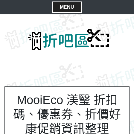
S
MENU
k
C
i
l
p
t
o
o
s
c
e
o
M
n
e
t
n
e
n
u
t
MooiEco 渼瑿 折扣
碼、優惠券、折價好
康促銷資訊整理