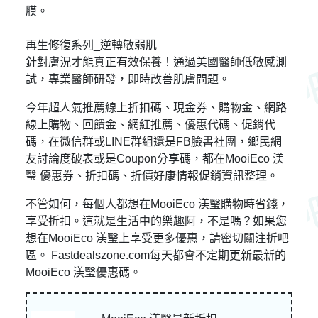
膜。
再生修復系列_逆轉敏弱肌
針對膚況才能真正有效保養！通過美國醫師低敏感測
試，專業醫師研發，即時改善肌膚問題。
今年超人氣推薦線上折扣碼、現金券、購物金、網路
線上購物、回饋金、網紅推薦、優惠代碼、促銷代
碼，在微信群或LINE群組還是FB臉書社團，
鄉民
網
友
討論度破表或是Coupon分享碼，都在MooiEco 渼
瑿 優惠券、折扣碼、折價好康情報促銷資訊整理。
不管如何，每個人都想在MooiEco 渼瑿購物時省錢，
享受折扣。這就是生活中的樂趣阿，不是嗎？如果您
想在MooiEco 渼瑿上享受更多優惠，請密切關注折吧
區。 Fastdealszone.com每天都會不定期更新最新的
MooiEco 渼瑿優惠碼。