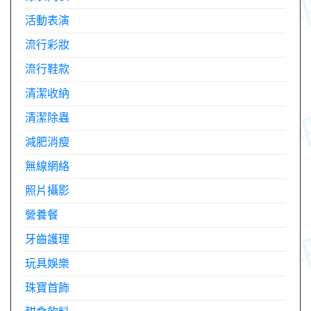
活動表演
流行彩妝
流行鞋款
清潔收納
清潔除蟲
減肥消瘦
無線網絡
照片攝影
營養餐
牙齒護理
玩具娛樂
珠寶首飾