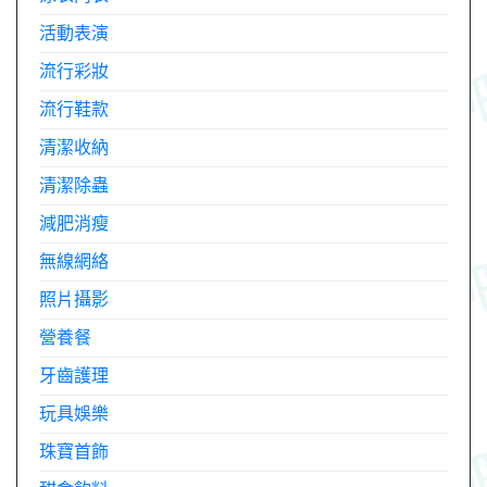
活動表演
流行彩妝
流行鞋款
清潔收納
清潔除蟲
減肥消瘦
無線網絡
照片攝影
營養餐
牙齒護理
玩具娛樂
珠寶首飾