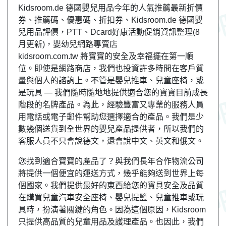
Kidsroom.de 德國嬰兒用品今年的人氣推薦最新折價
券、推薦碼、優惠碼、折扣券、Kidsroom.de 德國嬰
兒用品評價，PTT、Dcard好康活動促銷資訊整理(8
月更新)，嬰幼兒網路專賣店
kidsroom.com.tw 將寶寶的安全及幸福擺在第一順
位。即使是網路商店，我們也投資許多時間在客戶質
量與個人的諮詢上。不管是嬰兒推車、兒童座椅，或
是玩具 — 我們隨時隨地地提供適合您的寶寶目前成長
階段的名牌產品。為此，經驗豐富又專業的服務人員
用電話或電子郵件幫助您選擇適合的產品。我們是少
數幾個送貨到全世界的嬰兒產品提供者，所以我們的
客服人員不只會說德文，還會說中文、英文和俄文。
您找到適合寶寶的產品了？與我們長年合作物流公司
將提供一個便宜的運送方式，幾乎能夠送到世界上每
個國家。我們提供最好的東西給您的寶貝安全及品質
在購買兒童汽車安全座椅、嬰兒提籃、兒童推車或玩
具時，扮演著關鍵的角色。因為這個原因，Kidsroom
只提供高品質的兒童用品及護理產品。也因此，我們