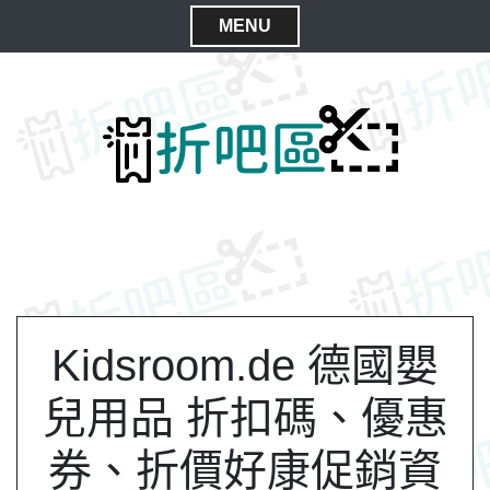
S
MENU
k
C
i
l
p
t
o
o
s
c
e
o
M
n
e
t
n
e
n
u
t
Kidsroom.de 德國嬰
兒用品 折扣碼、優惠
券、折價好康促銷資