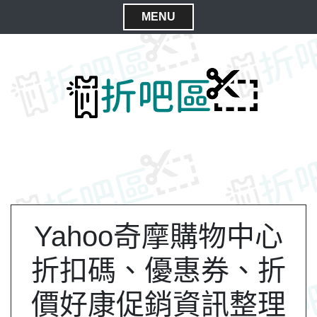
S
MENU
k
C
i
l
p
t
o
o
s
c
e
o
M
n
e
t
n
e
n
u
t
Yahoo奇摩購物中心
折扣碼、優惠券、折
價好康促銷資訊整理