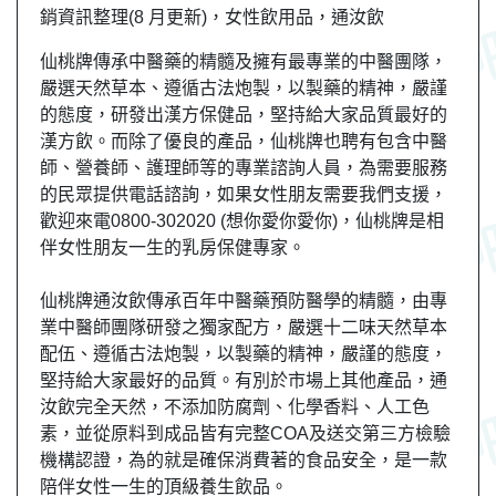
銷資訊整理(8 月更新)，女性飲用品，
通汝飲
仙桃牌傳承中醫藥的精髓及擁有最專業的中醫團隊，
嚴選天然草本、遵循古法炮製，以製藥的精神，嚴謹
的態度，研發出漢方保健品，堅持給大家品質最好的
漢方飲。而除了優良的產品，仙桃牌也聘有包含中醫
師、營養師、護理師等的專業諮詢人員，為需要服務
的民眾提供電話諮詢，如果女性朋友需要我們支援，
歡迎來電0800-302020 (想你愛你愛你)，仙桃牌是相
伴女性朋友一生的乳房保健專家。
仙桃牌通汝飲傳承百年中醫藥預防醫學的精髓，由專
業中醫師團隊研發之獨家配方，嚴選十二味天然草本
配伍、遵循古法炮製，以製藥的精神，嚴謹的態度，
堅持給大家最好的品質。有別於市場上其他產品，通
汝飲完全天然，不添加防腐劑、化學香料、人工色
素，並從原料到成品皆有完整COA及送交第三方檢驗
機構認證，為的就是確保消費著的食品安全，是一款
陪伴女性一生的頂級養生飲品。