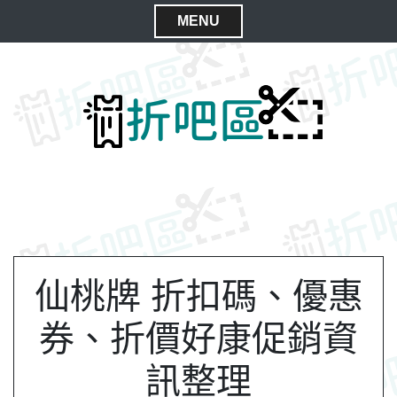
S
MENU
k
C
i
l
p
t
o
o
s
c
e
o
M
n
e
t
n
e
n
u
t
仙桃牌 折扣碼、優惠
券、折價好康促銷資
訊整理