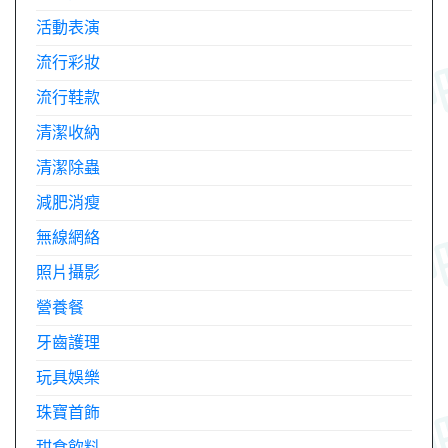
活動表演
流行彩妝
流行鞋款
清潔收納
清潔除蟲
減肥消瘦
無線網絡
照片攝影
營養餐
牙齒護理
玩具娛樂
珠寶首飾
甜食飲料