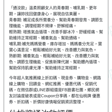
「通汝飲」溫柔照顧女人的青春期、哺乳期、更年
期，讓妳找回健康身心，展現自信美麗。
青春期: 補足成長所需養分、幫助青春期發育、調節生
理機能、調理經期不規律、舒解經痛。
輕熟期: 增進氣血循環、改善手腳冰冷、舒緩經痛、幫
助維持正常經期、補養氣血、幫助通絡。
哺乳期:補充媽媽營養，庫存增加、媽媽養分充足，寶
寶心滿意足、輕鬆補給好元氣、改善體力與氣色。
熟齡期: 補養氣血、輕鬆補給好元氣、改善體力與氣
色、調節生理機能、促進新陳代謝、幫助體內循環、
幫助保持肌膚光澤、幫助維持正常經期。
今年超人氣推薦線上折扣碼、現金券、購物金、網路
線上購物、回饋金、網紅推薦、優惠代碼、促銷代
碼，在微信群或LINE群組還是FB臉書社團，
鄉民
網
友
討論度破表或是Coupon分享碼，都在仙桃牌 優惠
券、折扣碼、折價好康情報促銷資訊整理。