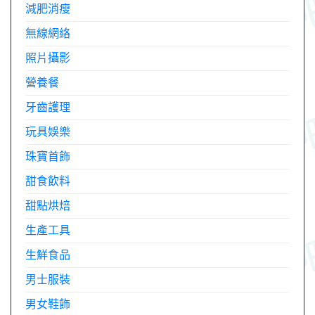
減肥消瘦
無線網絡
照片攝影
營養餐
牙齒護理
玩具娛樂
珠寶首飾
甜食飲料
甜點烘焙
生產工具
生鮮食品
男士服裝
男女鞋飾