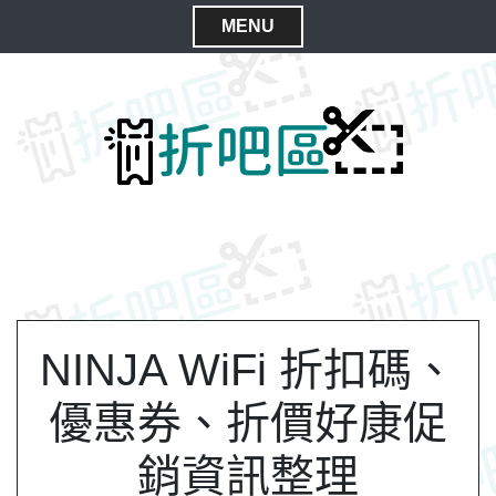
S
MENU
k
C
i
l
p
t
o
o
s
c
e
o
M
n
e
t
n
e
n
u
t
NINJA WiFi 折扣碼、
優惠券、折價好康促
銷資訊整理