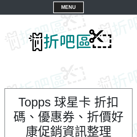
S
MENU
k
C
i
l
p
t
o
o
s
c
e
o
M
n
e
t
n
e
n
u
t
Topps 球星卡 折扣
碼、優惠券、折價好
康促銷資訊整理