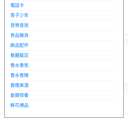
電話卡
青子少年
音樂音效
食品雜貨
飾品配件
餐廳飯店
香水香氛
香水香精
香煙美酒
髮類保養
鮮花禮品