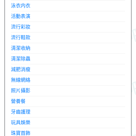
泳衣内衣
活動表演
流行彩妝
流行鞋款
清潔收納
清潔除蟲
減肥消瘦
無線網絡
照片攝影
營養餐
牙齒護理
玩具娛樂
珠寶首飾