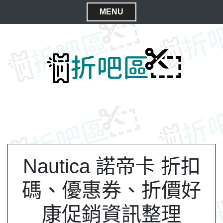
S
MENU
k
C
i
l
p
t
o
o
s
c
e
o
M
n
e
t
n
e
n
u
t
Nautica 諾帝卡 折扣
碼、優惠券、折價好
康促銷資訊整理