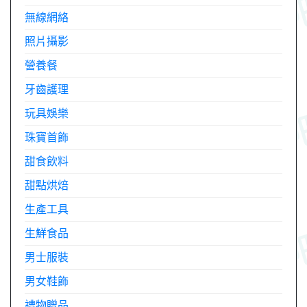
無線網絡
照片攝影
營養餐
牙齒護理
玩具娛樂
珠寶首飾
甜食飲料
甜點烘焙
生產工具
生鮮食品
男士服裝
男女鞋飾
禮物贈品