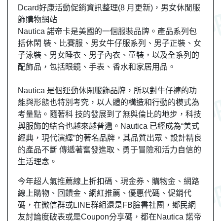
Dcard好康活動促銷資訊整理(8 月更新)，男女休閒服
飾購物網站
Nautica 諾帝卡是美國的一個服裝品牌。產品系列包
括休閑 裝、比賽服、男女牛仔服系列、男子正裝、女
子泳裝、男女睡衣、男子內衣、童裝，以及全系列的
配飾品，包括眼鏡、手表、香水和家居用品。
Nautica 是個運動休閑服飾品牌，所以對牛仔褲的功
能與形態也特別考究，以人體的構造和行動的模式為
考量點。隨著科 技的發展到了無與倫比的地步，科技
與服飾的結合也越來越普遍。Nautica 已經成為“美式
經典，現代演繹”的著名品牌，其品質出眾、設計精良
的產品不斷 傳遞著奮發進取、勇于冒險和活力自信的
生活理念。
今年超人氣推薦線上折扣碼、現金券、購物金、網路
線上購物、回饋金、網紅推薦、優惠代碼、促銷代
碼，在微信群或LINE群組還是FB臉書社團，
鄉民
網
友
討論度破表或是Coupon分享碼，都在Nautica 諾帝