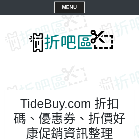
S
MENU
k
C
i
l
p
t
o
o
s
c
e
o
M
n
e
t
n
e
n
u
t
TideBuy.com 折扣
碼、優惠券、折價好
康促銷資訊整理