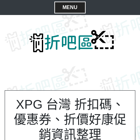
S
MENU
k
C
i
l
p
t
o
o
s
c
e
o
M
n
e
t
n
e
n
u
t
XPG 台灣 折扣碼、
優惠券、折價好康促
銷資訊整理