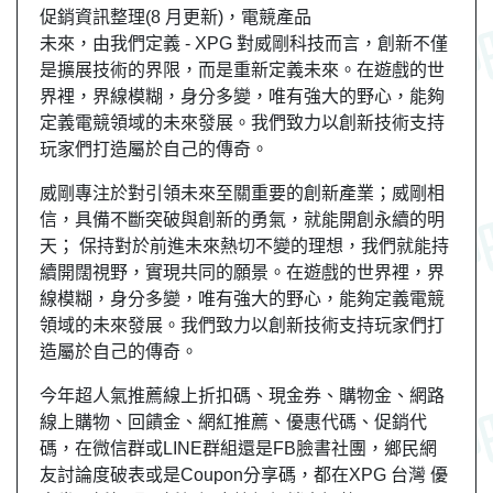
促銷資訊整理(8 月更新)，電競產品
未來，由我們定義 - XPG 對威剛科技而言，創新不僅
是擴展技術的界限，而是重新定義未來。在遊戲的世
界裡，界線模糊，身分多變，唯有強大的野心，能夠
定義電競領域的未來發展。我們致力以創新技術支持
玩家們打造屬於自己的傳奇。
威剛專注於對引領未來至關重要的創新產業；威剛相
信，具備不斷突破與創新的勇氣，就能開創永續的明
天； 保持對於前進未來熱切不變的理想，我們就能持
續開闊視野，實現共同的願景。在遊戲的世界裡，界
線模糊，身分多變，唯有強大的野心，能夠定義電競
領域的未來發展。我們致力以創新技術支持玩家們打
造屬於自己的傳奇。
今年超人氣推薦線上折扣碼、現金券、購物金、網路
線上購物、回饋金、網紅推薦、優惠代碼、促銷代
碼，在微信群或LINE群組還是FB臉書社團，
鄉民
網
友
討論度破表或是Coupon分享碼，都在XPG 台灣 優