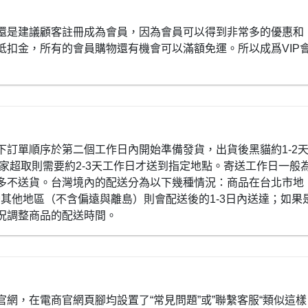
還是建議顧客註冊成為會員，因為會員可以得到非常多的優惠和
抵扣金，所有的會員購物還有機會可以滿額免運。所以成爲VIP
下訂單順序於第二個工作日內開始準備發貨，出貨後黑貓約1-2
全家超取則需要約2-3天工作日才送到指定地點。寄送工作日一般
多不送貨。台灣境內的配送分為以下幾種情況：商品在台北市地
灣其他地區（不含偏遠與離島）則會配送後的1-3日內送達；如果
況調整商品的配送時間。
網，在電商官網頁腳均設置了“常見問題”或”聯繫客服“類似這樣