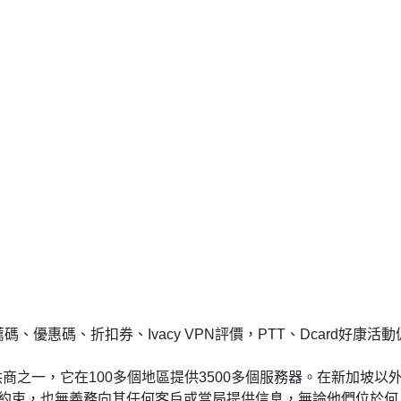
碼、優惠碼、折扣券、Ivacy VPN評價，PTT、Dcard好康活動
N 提供商之一，它在100多個地區提供3500多個服務器。在新加坡以
留法律的約束，也無義務向其任何客戶或當局提供信息，無論他們位於何