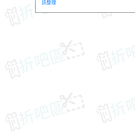
訊整理
章
導
覽