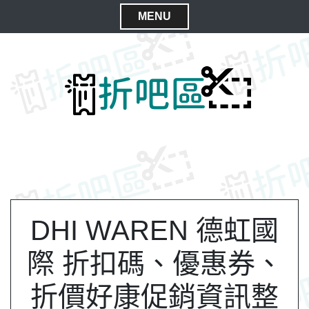
S
MENU
k
C
i
l
p
t
o
o
s
c
e
o
M
n
e
t
n
e
n
u
t
DHI WAREN 德虹國
際 折扣碼、優惠券、
折價好康促銷資訊整