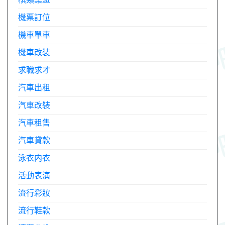
機票訂位
機車單車
機車改裝
求職求才
汽車出租
汽車改裝
汽車租售
汽車貸款
泳衣内衣
活動表演
流行彩妝
流行鞋款