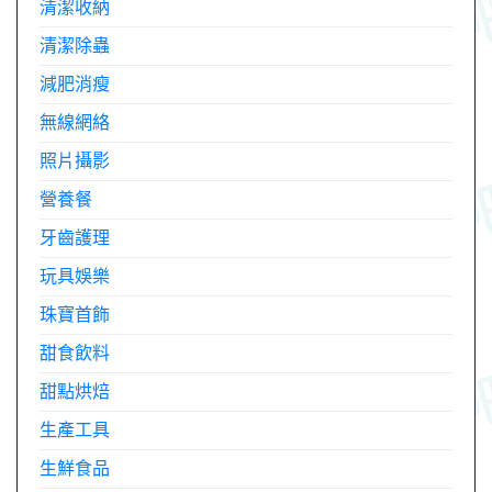
清潔收納
清潔除蟲
減肥消瘦
無線網絡
照片攝影
營養餐
牙齒護理
玩具娛樂
珠寶首飾
甜食飲料
甜點烘焙
生產工具
生鮮食品