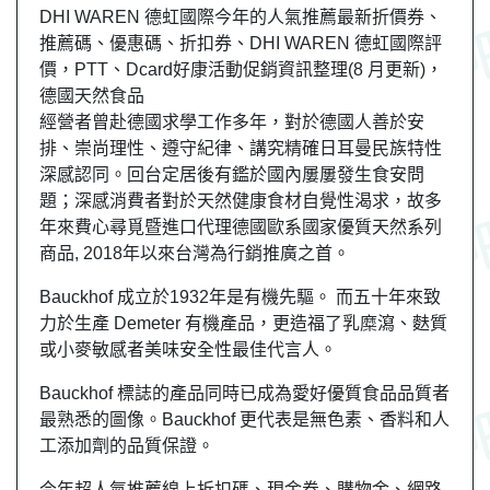
DHI WAREN 德虹國際今年的人氣推薦最新折價券、
推薦碼、優惠碼、折扣券、DHI WAREN 德虹國際評
價，PTT、Dcard好康活動促銷資訊整理(8 月更新)，
德國天然食品
經營者曾赴德國求學工作多年，對於德國人善於安
排、崇尚理性、遵守紀律、講究精確日耳曼民族特性
深感認同。回台定居後有鑑於國內屢屢發生食安問
題；深感消費者對於天然健康食材自覺性渴求，故多
年來費心尋覓暨進口代理德國歐系國家優質天然系列
商品, 2018年以來台灣為行銷推廣之首。
Bauckhof 成立於1932年是有機先驅。 而五十年來致
力於生產 Demeter 有機產品，更造福了乳糜瀉、麩質
或小麥敏感者美味安全性最佳代言人。
Bauckhof 標誌的產品同時已成為愛好優質食品品質者
最熟悉的圖像。Bauckhof 更代表是無色素、香料和人
工添加劑的品質保證。
今年超人氣推薦線上折扣碼、現金券、購物金、網路