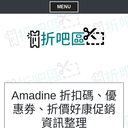
S
MENU
k
C
i
l
p
t
o
o
s
c
e
o
M
n
e
t
n
e
n
u
t
Amadine 折扣碼、優
惠券、折價好康促銷
資訊整理