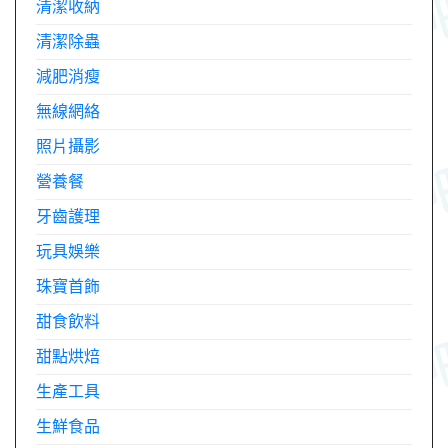
清潔收納
清潔除蟲
減肥消瘦
無線網絡
照片攝影
營養餐
牙齒護理
玩具娛樂
珠寶首飾
甜食飲料
甜點烘焙
生產工具
生鮮食品