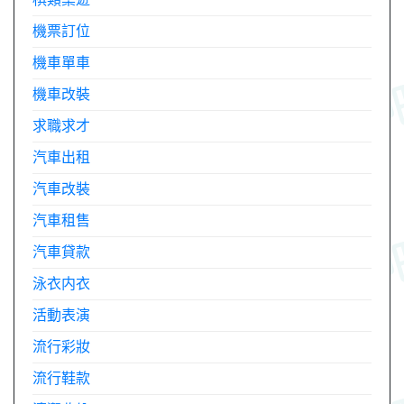
機票訂位
機車單車
機車改裝
求職求才
汽車出租
汽車改裝
汽車租售
汽車貸款
泳衣内衣
活動表演
流行彩妝
流行鞋款