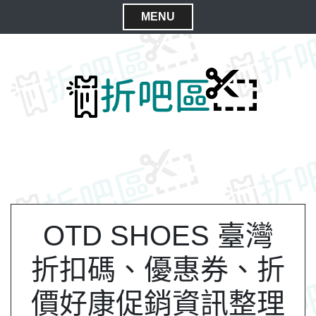
S
MENU
k
C
i
l
p
t
o
o
s
c
e
o
M
n
e
t
n
e
n
u
t
OTD SHOES 臺灣
折扣碼、優惠券、折
價好康促銷資訊整理