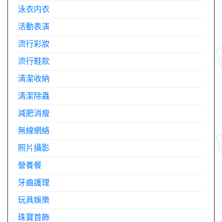
泳衣内衣
活動表演
流行彩妝
流行鞋款
清潔收納
清潔除蟲
減肥消瘦
無線網絡
照片攝影
營養餐
牙齒護理
玩具娛樂
珠寶首飾