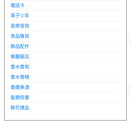
電話卡
青子少年
音樂音效
食品雜貨
飾品配件
餐廳飯店
香水香氛
香水香精
香煙美酒
髮類保養
鮮花禮品