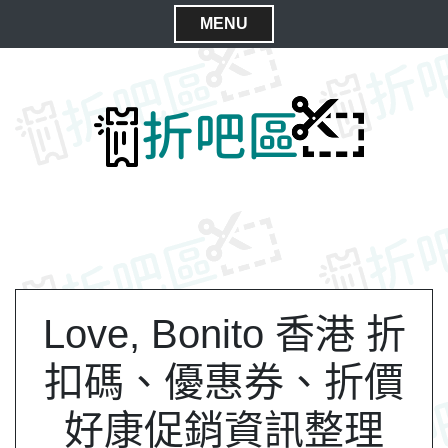
S
MENU
k
C
i
l
p
t
o
o
s
c
e
o
M
n
e
t
n
e
n
u
t
Love, Bonito 香港 折
扣碼、優惠券、折價
好康促銷資訊整理