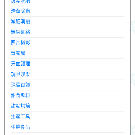
清潔收納
清潔除蟲
減肥消瘦
無線網絡
照片攝影
營養餐
牙齒護理
玩具娛樂
珠寶首飾
甜食飲料
甜點烘焙
生產工具
生鮮食品