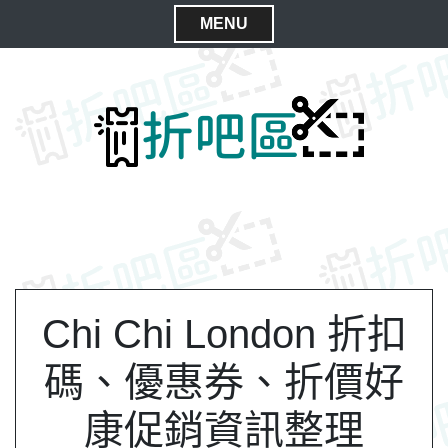
S
MENU
k
C
i
l
p
t
o
o
s
c
e
o
M
n
e
t
n
e
n
u
t
Chi Chi London 折扣
碼、優惠券、折價好
康促銷資訊整理