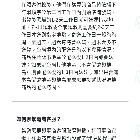
在顧客付款後，他們在購買的商品將依據下
訂單順序於第二個工作日內開始準備發貨，
出貨後黑貓約1-2天工作日就可送達指定地
址，7 -11超取或全家超取則需要約2-3天工
作日才送到指定地點。寄送工作日一般為為
周一至週五，週六有時會送貨，週末大多不
送貨。台灣境內的配送分為以下幾種情況：
商品在台北市地區於配送後1-2日內即會送
達；如果是台灣其他地區（不含偏遠與離
島）則會配送後的1-3日內送達；如果是台灣
本島偏遠地區與離島那麼需要投遞狀況調整
商品的配送時間。
如何聯繫電商客服？
若您需要與電商客服取得聯繫，打開電商官
網，在電商官網頁腳均設置了“常見問題”或”