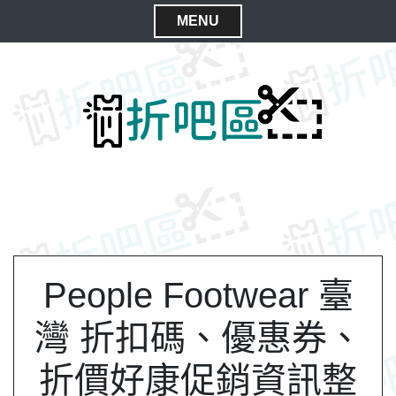
S
MENU
k
C
i
l
p
t
o
o
s
c
e
o
M
n
e
t
n
e
n
u
t
People Footwear 臺
灣 折扣碼、優惠券、
折價好康促銷資訊整