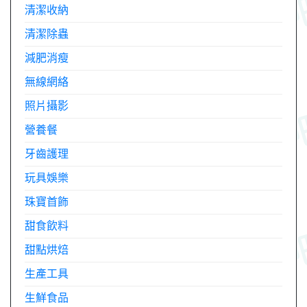
清潔收納
清潔除蟲
減肥消瘦
無線網絡
照片攝影
營養餐
牙齒護理
玩具娛樂
珠寶首飾
甜食飲料
甜點烘焙
生產工具
生鮮食品