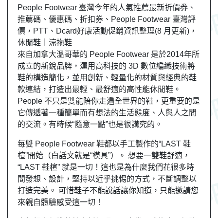
People Footwear 臺灣今年的人氣推薦最新折價券、
推薦碼、優惠碼、折扣券、People Footwear 臺灣評
價，PTT、Dcard好康活動促銷資訊整理(8 月更新)，
休閒鞋｜涼拖鞋
來自加拿大溫哥華的 People Footwear 是於2014年所
成立的新銳品牌，運用高科技的 3D 數位編織技術將
鞋的構造簡化，並用創新、輕量化的材質與經典的鞋
款連結，打造出最輕、最舒適的高性能休閒鞋。
People 不只是雙能陪你走遍全世界的鞋，更重要的是
它傳遞著一種簡單而有想法的生活態度、人與人之間
的交流。有時候“隨意一點”也是很講究的。
每雙 People Footwear 鞋都以手工製作的“LAST 鞋
楦”開始（白話文就是“模具”）。 想要一雙鞋舒適，
“LAST 鞋楦” 就是一切！這也是為什麼我們花很多時
間發想、設計，堅持以近乎挑惕的方式，不斷調整以
打造完美。 可惜鞋子不能說話讓你知道，只能邀請您
來親自體驗感受這一切！