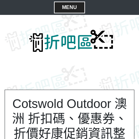
S
MENU
k
C
i
l
p
t
o
o
s
c
e
o
M
n
e
t
n
e
n
u
t
Cotswold Outdoor 澳
洲 折扣碼、優惠券、
折價好康促銷資訊整