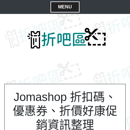
S
MENU
k
C
i
l
p
t
o
o
s
c
e
o
M
n
e
t
n
e
n
u
t
Jomashop 折扣碼、
優惠券、折價好康促
銷資訊整理