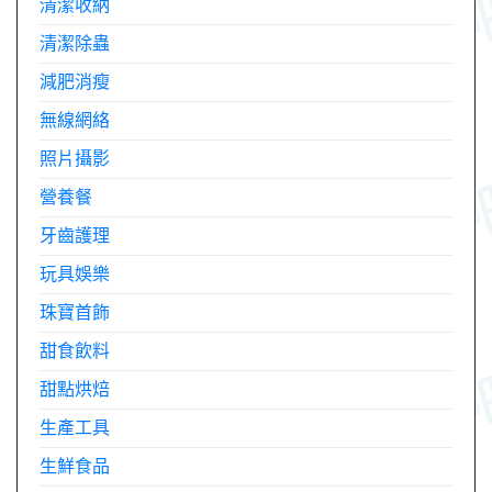
清潔收納
清潔除蟲
減肥消瘦
無線網絡
照片攝影
營養餐
牙齒護理
玩具娛樂
珠寶首飾
甜食飲料
甜點烘焙
生產工具
生鮮食品