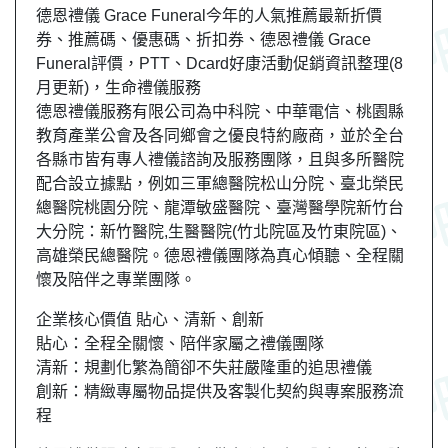
德恩禮儀 Grace Funeral今年的人氣推薦最新折價
券、推薦碼、優惠碼、折扣券、德恩禮儀 Grace
Funeral評價，PTT、Dcard好康活動促銷資訊整理(8
月更新)，生命禮儀服務
德恩禮儀服務有限公司為中科院、中華電信、桃園縣
教育產業公會及各同鄉會之優良特約廠商，並於全台
各縣市皆有專人禮儀諮詢及服務團隊，且與多所醫院
配合設立據點，例如三軍總醫院松山分院、臺北榮民
總醫院桃園分院、龍潭敏盛醫院、臺灣醫學院新竹台
大分院：新竹醫院,生醫醫院(竹北院區及竹東院區)、
高雄榮民總醫院。德恩禮儀團隊為真心傾聽、全程關
懷及陪伴之專業團隊。
企業核心價值 貼心、清新、創新
貼心：全程全關懷、陪伴家屬之禮儀團隊
清新：規劃化繁為簡卻不失莊嚴隆重的追思禮儀
創新：精緻專屬物品提供及客製化契約與專案服務流
程