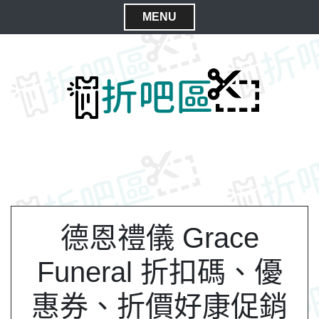
S
MENU
k
C
i
l
p
t
o
o
s
c
e
o
M
n
e
t
n
e
n
u
t
德恩禮儀 Grace
Funeral 折扣碼、優
惠券、折價好康促銷