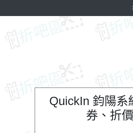
S
k
i
p
t
o
c
o
n
t
e
n
t
QuickIn 鈞
券、折