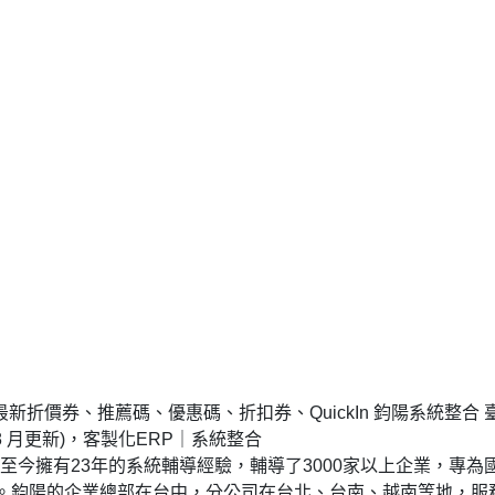
薦最新折價券、推薦碼、優惠碼、折扣券、QuickIn 鈞陽系統整合 
8 月更新)，客製化ERP｜系統整合
，至今擁有23年的系統輔導經驗，輔導了3000家以上企業，專為
決方案。鈞陽的企業總部在台中，分公司在台北、台南、越南等地，服