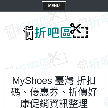
S
MENU
k
C
i
l
p
t
o
o
s
c
e
o
M
n
e
t
n
e
n
u
t
MyShoes 臺灣 折扣
碼、優惠券、折價好
康促銷資訊整理