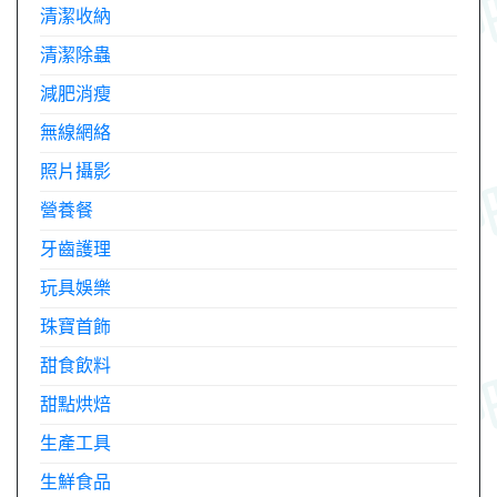
清潔收納
清潔除蟲
減肥消瘦
無線網絡
照片攝影
營養餐
牙齒護理
玩具娛樂
珠寶首飾
甜食飲料
甜點烘焙
生產工具
生鮮食品