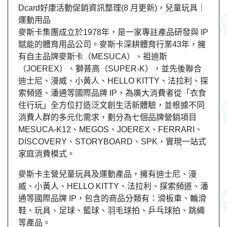
Dcard好康活動促銷資訊整理(8 月更新)，兒童玩具｜
運動用品
麥斯卡集團成立於1978年，是一家專註產品研發與 IP
賦能的體育用品公司。麥斯卡深耕體育行業43年，擁
有自主品牌麥斯卡（MESUCA）、祖迪斯
（JOEREX）、獅普高（SUPER-K），並先後聯合
迪士尼、漫威、小黃人、HELLO KITTY、法拉利、探
索頻道、潘通等國際品牌 IP，為廣大消費者從「衣食
住行玩」全方位打造泛文創生活新體驗，並根據不同
消費人群的多元化需求，劃分為七個品牌營銷項目
MESUCA-K12、MEGOS、JOEREX、FERRARI、
DISCOVERY、STORYBOARD、SPK，實現一站式
家庭消費模式。
麥斯卡主營兒童玩具及運動產品，擁有迪士尼、漫
威、小黃人、HELLO KITTY、法拉利、探索頻道、潘
通等國際品牌 IP，包含的商品分類有：滑板車、輪滑
鞋、玩具、足球、籃球、羽毛球拍、乒乓球拍、跳繩
等產品。