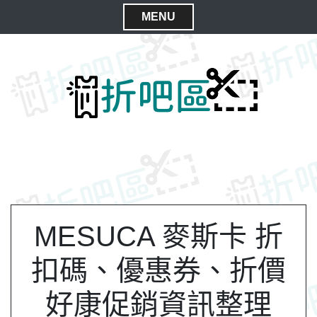
S
MENU
k
C
i
l
p
t
o
o
s
c
e
o
M
n
e
t
n
e
n
u
t
MESUCA 麥斯卡 折
扣碼、優惠券、折價
好康促銷資訊整理